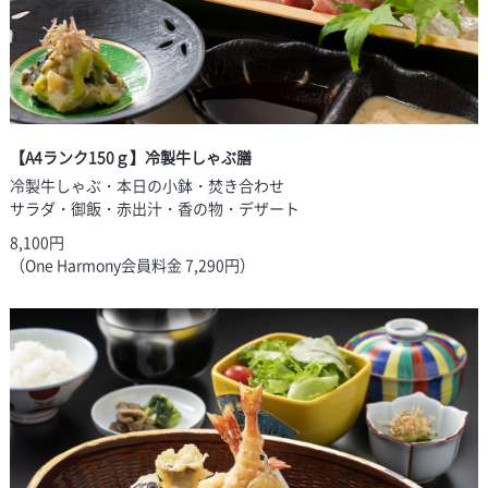
【A4ランク150ｇ】冷製牛しゃぶ膳
冷製牛しゃぶ・本日の小鉢・焚き合わせ
サラダ・御飯・赤出汁・香の物・デザート
8,100円
（One Harmony会員料金 7,290円）