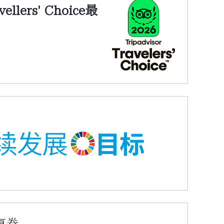
vellers' Choice最
惠券