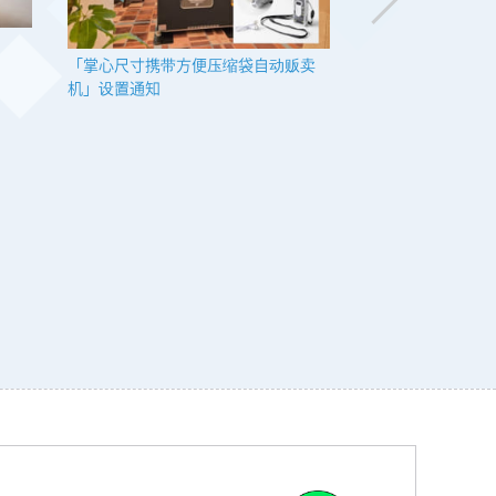
关于使用行动电源
「掌心尺寸携带方便压缩袋自动贩卖
机」设置通知