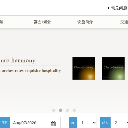
常见问题
馆
宴会/聚会
设施简介
交
住日期
晚
成人