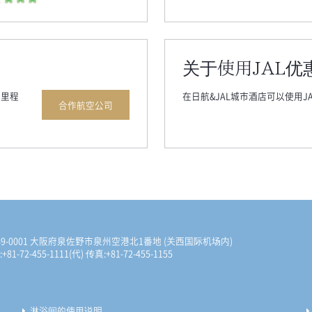
关于使用JAL优
的里程
在日航&JAL城市酒店可以使用J
合作航空公司
49-0001 大阪府泉佐野市泉州空港北1番地
(关西国际机场内)
+81-72-455-1111(代)
传真:+81-72-455-1155
淋浴间的使用说明