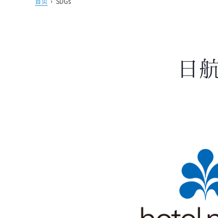
首页
›
SDGs
日航