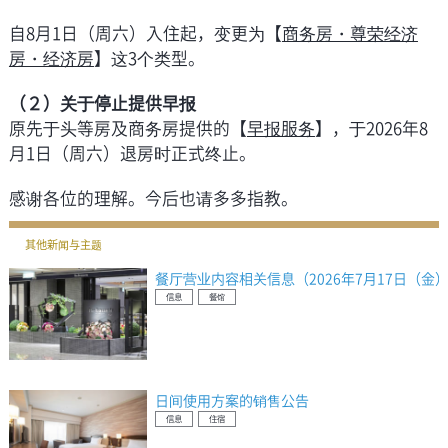
自8月1日（周六）入住起，变更为【
商务房・尊荣经济
房・经济房
】这3个类型。
（２）关于停止提供早报
原先于头等房及商务房提供的【
早报服务
】，于2026年8
月1日（周六）退房时正式终止。
感谢各位的理解。今后也请多多指教。
其他新闻与主题
餐厅营业内容相关信息（2026年7月17日（金
信息
餐馆
日间使用方案的销售公告
信息
住宿