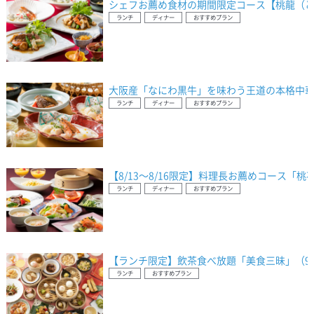
シェフお薦め食材の期間限定コース【桃龍（と
ランチ
ディナー
おすすめプラン
大阪産「なにわ黒牛」を味わう王道の本格中華
ランチ
ディナー
おすすめプラン
【8/13～8/16限定】料理長お薦めコース「
ランチ
ディナー
おすすめプラン
【ランチ限定】飲茶食べ放題「美食三昧」（9
ランチ
おすすめプラン