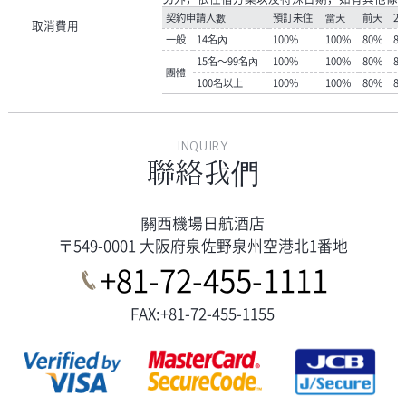
契約申請人數
預訂未住
當天
前天
2
取消費用
一般
14名內
100%
100%
80%
8
15名～99名內
100%
100%
80%
8
團體
100名以上
100%
100%
80%
8
INQUIRY
聯絡我們
關西機場日航酒店
〒549-0001 大阪府泉佐野泉州空港北1番地
+81-72-455-1111
FAX:+81-72-455-1155