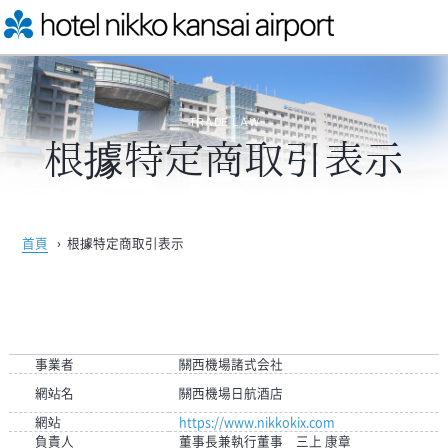
TRADE LAW
根據特定商取引表示
首頁
›
根據特定商取引表示
事業者
關西機場諸式会社
網站名
關西機場日航酒店
網站
https://www.nikkokix.com
負責人
董事長兼執行董事 三上 康章