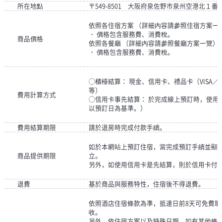
所在地點
〒549-8501 大阪府泉佐野市泉州空港北１番
依照各住宿方案 （詳細內容請參照住宿方案一
・ 價格包含服務費、消費稅。
商品價格
依照各餐廳 （詳細內容請參照餐廳方案一覽）
・ 價格包含服務費、消費稅。
◯櫃檯結算： 現金、信用卡、禮品卡（VISA／MAST
等）
費用計算方式
◯信用卡事先結算： 於完成線上預訂時，使用
以預訂日為基準。）
費用結算期限
請於退房時完成付款手續。
如於本網站上預訂住宿，當完成預訂手續並顯
商品提供期限
立。
另外，如使用信用卡是先結算，則於信用卡付
退費
基於商品與服務特性，住宿後不得退費。
依照酒店住宿條款為準，抵達日前8天可免費取
收。
另外，依住宿方案以及特殊日期，如有其他條